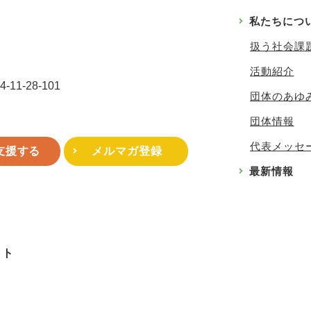
私たちにつ
扱う社会課
活動紹介
1-28-101
団体のあゆ
団体情報
代表メッセ
支援する
メルマガ登録
最新情報
イト