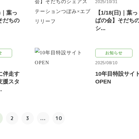
2025/10/31
土)｜葉っ
【1/18(日)｜葉っ
そだちの
ぱの会】そだち
シ...
せ
お知らせ
2025/08/10
に伴走す
10年目特設サイ
支援スタ
OPEN
.
2
3
...
10