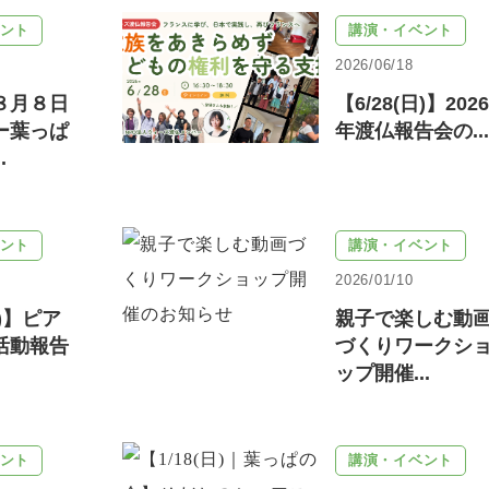
ント
講演・イベント
2026/06/18
８月８日
【6/28(日)】2026
ー葉っぱ
年渡仏報告会の...
.
ント
講演・イベント
2026/01/10
土)】ピア
親子で楽しむ動
活動報告
づくりワークシ
ップ開催...
ント
講演・イベント