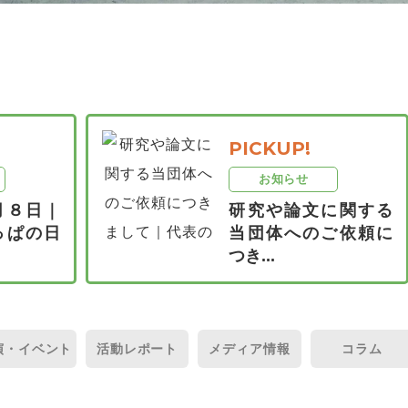
PICKUP!
お知らせ
月８日｜
研究や論文に関する
っぱの日
当団体へのご依頼に
つき...
演・
イベント
活動
レポート
メディア
情報
コラム