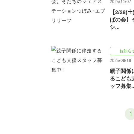
2025/11/07
【2/28(
ぱの会】
シ...
お知ら
2025/08/18
親子関係
るこども
ッフ募集..
1