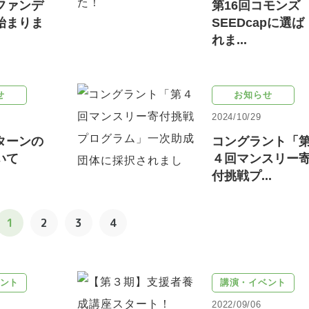
ファンデ
第16回コモンズ
始まりま
SEEDcapに選ば
れま...
せ
お知らせ
2024/10/29
ターンの
コングラント「
いて
４回マンスリー
付挑戦プ...
1
2
3
4
ント
講演・イベント
2022/09/06