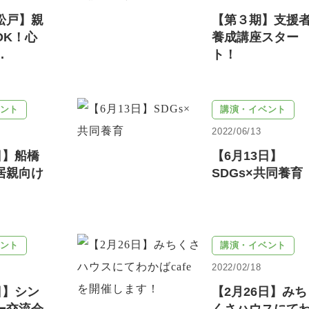
松戸】親
【第３期】支援
OK！心
養成講座スター
.
ト！
ント
講演・イベント
2022/06/13
日】船橋
【6月13日】
居親向け
SDGs×共同養育
ント
講演・イベント
2022/02/18
日】シン
【2月26日】みち