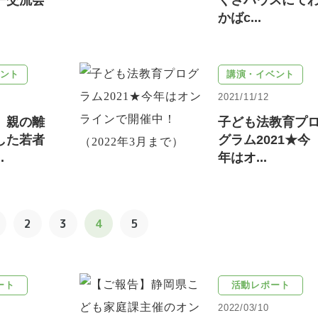
ー交流会
くさハウスにて
かばc...
ント
講演・イベント
2021/11/12
】親の離
子ども法教育プ
した若者
グラム2021★今
.
年はオ...
2
3
4
5
ート
活動レポート
2022/03/10