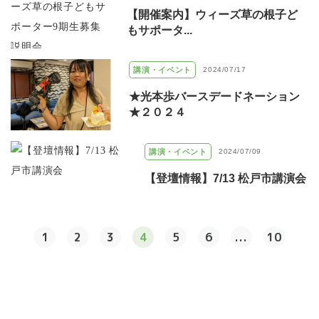
【開催案内】ウィーズ草の根子ど
もサポータ...
講演・イベント
2024/07/17
★光本歩バースデードネーション
★２０２４
講演・イベント
2024/07/09
【登壇情報】7/13 松戸市講演会
1
2
3
4
5
6
...
10