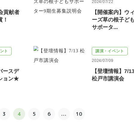
2024/07/22
社会貢献者
【開催案内】ウ
賞！
ーズ草の根子ど
サポータ...
ント
講演・イベント
2024/07/09
バースデ
【登壇情報】7/1
ション★
松戸市講演会
3
4
5
6
...
10