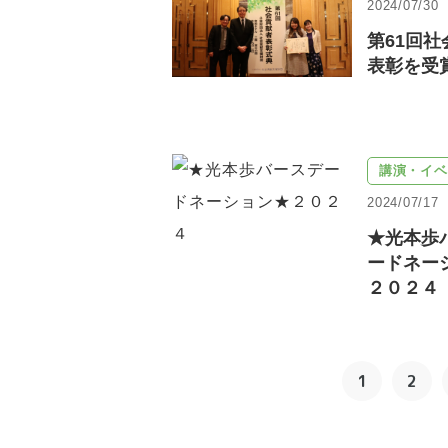
2024/07/30
第61回
表彰を受
講演・イベ
2024/07/17
★光本歩
ードネー
２０２４
1
2