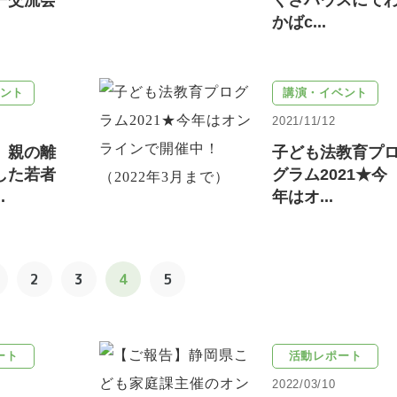
ー交流会
くさハウスにて
かばc...
ント
講演・イベント
2021/11/12
】親の離
子ども法教育プ
した若者
グラム2021★今
.
年はオ...
2
3
4
5
ート
活動レポート
2022/03/10