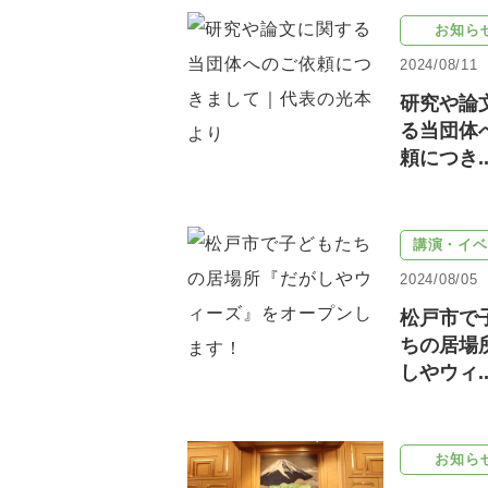
お知ら
2024/08/11
研究や論
る当団体
頼につき..
講演・イベ
2024/08/05
松戸市で
ちの居場
しやウィ..
お知ら