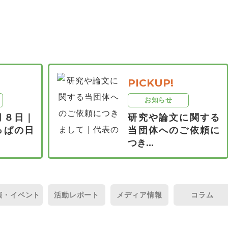
PICKUP!
お知らせ
月８日｜
研究や論文に関する
っぱの日
当団体へのご依頼に
つき...
演・
イベント
活動
レポート
メディア
情報
コラム