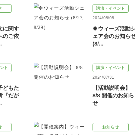
せ
講演・イベント
2024/08/08
文に関す
🍀ウィーズ活動
へのご依
ェア会のお知ら
.
(8/...
ント
講演・イベント
2024/07/31
子どもた
【活動説明会】
所『だが
8/8 開催のお知ら
.
せ
せ
お知らせ