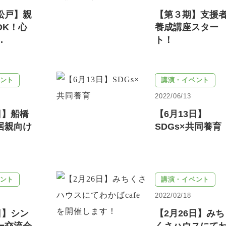
松戸】親
【第３期】支援
OK！心
養成講座スター
.
ト！
ント
講演・イベント
2022/06/13
日】船橋
【6月13日】
居親向け
SDGs×共同養育
ント
講演・イベント
2022/02/18
日】シン
【2月26日】みち