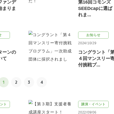
ファンデ
第16回コモンズ
始まりま
SEEDcapに選ば
れま...
せ
お知らせ
2024/10/29
ターンの
コングラント「
いて
４回マンスリー
付挑戦プ...
1
2
3
4
ント
講演・イベント
2022/09/06