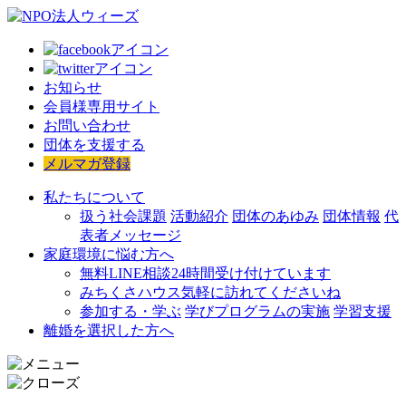
お知らせ
会員様専用サイト
お問い合わせ
団体を支援する
メルマガ登録
私たちについて
扱う社会課題
活動紹介
団体のあゆみ
団体情報
代
表者メッセージ
家庭環境に悩む方へ
無料LINE相談
24時間受け付けています
みちくさハウス
気軽に訪れてくださいね
参加する・学ぶ
学びプログラムの実施
学習支援
離婚を選択した方へ