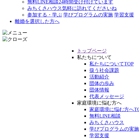
無料LINE相談
24時間受け付けています
みちくさハウス
気軽に訪れてくださいね
参加する・学ぶ
学びプログラムの実施
学習支援
離婚を選択した方へ
トップページ
私たちについて
私たちについてTOP
扱う社会課題
活動紹介
団体の歩み
団体情報
代表メッセージ
家庭環境に悩む方へ
家庭環境に悩む方へT
無料LINE相談
みちくさハウス
学びプログラムの実施
学習支援