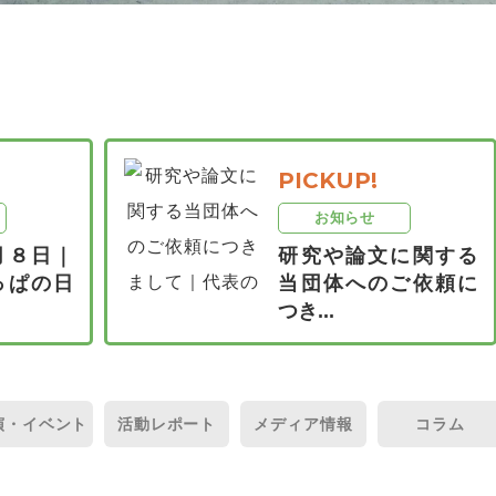
PICKUP!
お知らせ
月８日｜
研究や論文に関する
っぱの日
当団体へのご依頼に
つき...
演・
イベント
活動
レポート
メディア
情報
コラム