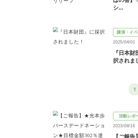
ぱの会】
シ...
講演・イベ
2025/04/01
『日本財
択されま
1
活動レポ
2023/08/16
【ご報告