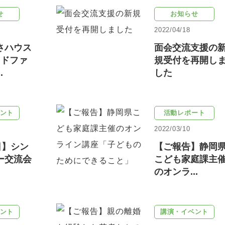
せ
お知らせ
2022/04/18
さハウス
面会交流支援の
ウドファ
規受付を再開し
.
した
ント
活動レポート
2022/03/10
日】シン
【ご報告】静岡
ー交流会
こども家庭課主
のオンラ...
ント
講演・イベント