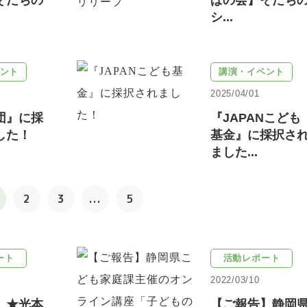
そだちの
ぱの会】そだち
シ...
ント
講演・イベント
2025/04/01
団』に採
『JAPANこども
した！
基金』に採択さ
ました...
2
3
...
5
ート
活動レポート
2022/03/10
】★光本
【ご報告】静岡