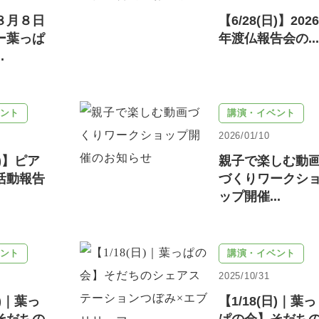
８月８日
【6/28(日)】2026
ー葉っぱ
年渡仏報告会の...
.
ント
講演・イベント
2026/01/10
土)】ピア
親子で楽しむ動
活動報告
づくりワークシ
ップ開催...
ント
講演・イベント
2025/10/31
土)｜葉っ
【1/18(日)｜葉っ