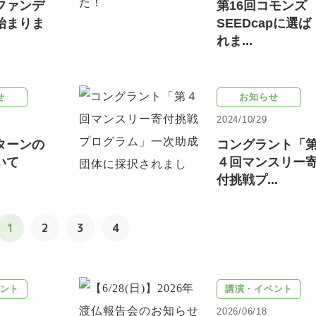
ファンデ
第16回コモンズ
始まりま
SEEDcapに選ば
れま...
せ
お知らせ
2024/10/29
ターンの
コングラント「
いて
４回マンスリー
付挑戦プ...
1
2
3
4
ント
講演・イベント
2026/06/18