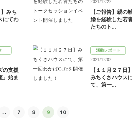
2021/12/22
日】みち
【ご報告】親の
スにてわ
婚を経験した若
たちのト...
せ
活動レポート
2021/12/02
ズの支援
【１１月２７日
座」始ま
みちくさハウス
て、第一...
...
7
8
9
10