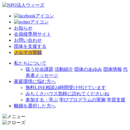
お知らせ
会員様専用サイト
お問い合わせ
団体を支援する
メルマガ登録
私たちについて
扱う社会課題
活動紹介
団体のあゆみ
団体情報
代
表者メッセージ
家庭環境に悩む方へ
無料LINE相談
24時間受け付けています
みちくさハウス
気軽に訪れてくださいね
参加する・学ぶ
学びプログラムの実施
学習支援
離婚を選択した方へ