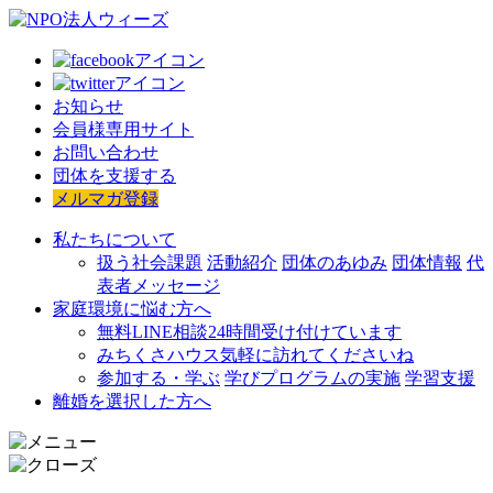
お知らせ
会員様専用サイト
お問い合わせ
団体を支援する
メルマガ登録
私たちについて
扱う社会課題
活動紹介
団体のあゆみ
団体情報
代
表者メッセージ
家庭環境に悩む方へ
無料LINE相談
24時間受け付けています
みちくさハウス
気軽に訪れてくださいね
参加する・学ぶ
学びプログラムの実施
学習支援
離婚を選択した方へ