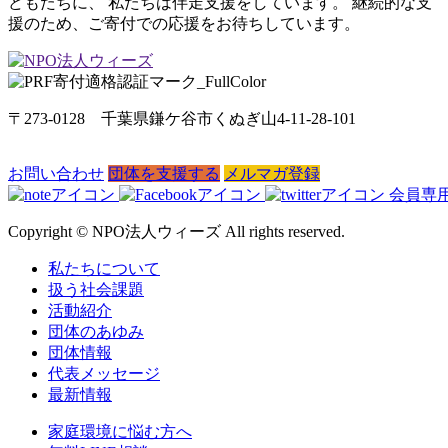
どもたちに、 私たちは伴走支援をしています。 継続的な支
援のため、ご寄付での応援をお待ちしています。
〒273-0128 千葉県鎌ケ谷市くぬぎ山4-11-28-101
お問い合わせ
団体を支援する
メルマガ登録
会員専
Copyright © NPO法人ウィーズ All rights reserved.
私たちについて
扱う社会課題
活動紹介
団体のあゆみ
団体情報
代表メッセージ
最新情報
家庭環境に悩む方へ