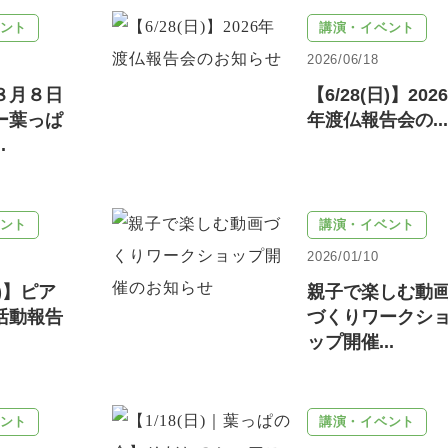
ント
講演・イベント
2026/06/18
８月８日
【6/28(日)】2026
ー葉っぱ
年渡仏報告会の...
.
ント
講演・イベント
2026/01/10
土)】ピア
親子で楽しむ動
活動報告
づくりワークシ
ップ開催...
ント
講演・イベント