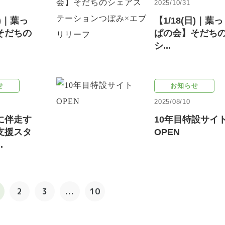
2025/10/31
土)｜葉っ
【1/18(日)｜葉っ
そだちの
ぱの会】そだち
シ...
せ
お知らせ
2025/08/10
に伴走す
10年目特設サイ
支援スタ
OPEN
.
2
3
...
10