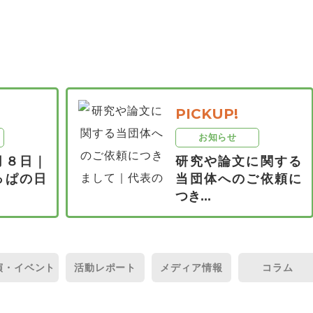
PICKUP!
お知らせ
月８日｜
研究や論文に関する
っぱの日
当団体へのご依頼に
つき...
演・
イベント
活動
レポート
メディア
情報
コラム