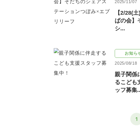
2025/11/07
【2/28(
ぱの会】
シ...
お知ら
2025/08/18
親子関係
るこども
ッフ募集..
1