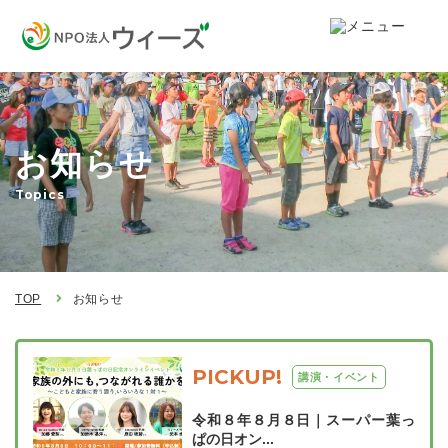
お知らせ
Topics
TOP
お知らせ
PICKUP!
講演・イベント
令和８年８月８日｜スーパー葉っ
ぱの日オン...