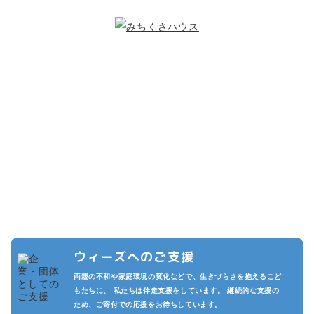
こどもたちのために
できること
複数の寄付プランを設けています。また頂いた寄付は私たちの活動
の運用費させていただきます。
私たちが継続的に活動でき、より多くのこどもたちを守るため、あ
なたのご支援をお待ちしております。
ウィーズへのご支援
両親の不和や家庭環境の変化などで、生きづらさを抱えるこど
もたちに、 私たちは伴走支援をしています。 継続的な支援の
ため、ご寄付での応援をお待ちしています。