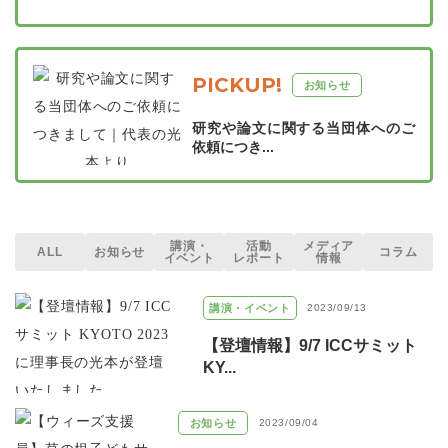
PICKUP!
お知らせ
研究や論文に関する当団体へのご
依頼につき...
講演・
活動
メディア
ALL
お知らせ
コラム
イベント
レポート
情報
講演・イベント
2023/09/13
【登壇情報】9/7 ICCサミット
KY...
お知らせ
2023/09/04