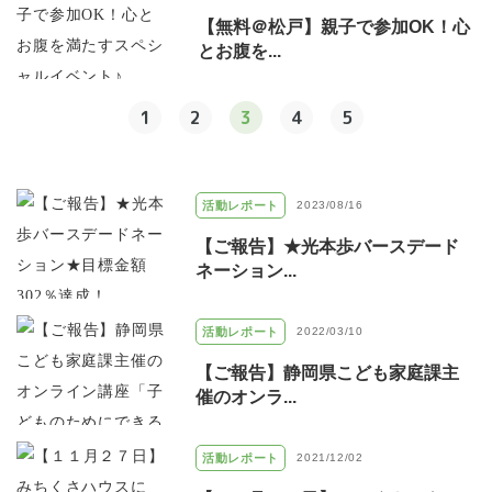
【無料＠松戸】親子で参加OK！心
とお腹を...
1
2
3
4
5
活動レポート
2023/08/16
【ご報告】★光本歩バースデード
ネーション...
活動レポート
2022/03/10
【ご報告】静岡県こども家庭課主
催のオンラ...
活動レポート
2021/12/02