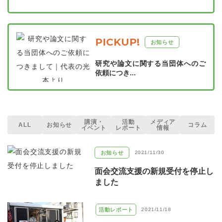
PICKUP!
お知らせ
研究や論文に関する当団体へのご
依頼につき...
講演・
活動
メディア
ALL
お知らせ
コラム
イベント
レポート
情報
お知らせ
2021/11/30
面会交流支援の新規受付を停止し
ました
活動レポート
2021/11/18