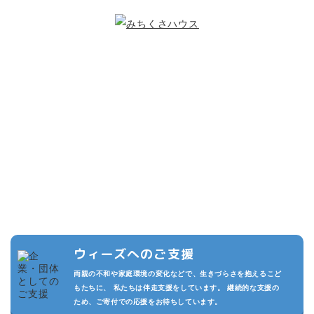
こどもたちのために
できること
複数の寄付プランを設けています。また頂いた寄付は私たちの活動
の運用費させていただきます。
私たちが継続的に活動でき、より多くのこどもたちを守るため、あ
なたのご支援をお待ちしております。
ウィーズへのご支援
両親の不和や家庭環境の変化などで、生きづらさを抱えるこど
もたちに、 私たちは伴走支援をしています。 継続的な支援の
ため、ご寄付での応援をお待ちしています。