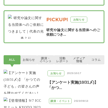
PICKUP!
お知らせ
研究や論文に関する当団体へのご
依頼につき...
講演・
活動
メディア
ALL
お知らせ
コラム
イベント
レポート
情報
お知らせ
2023/10/17
【アンケート実施(10/31〆)】
「かつ...
講演・イベント
2023/09/13