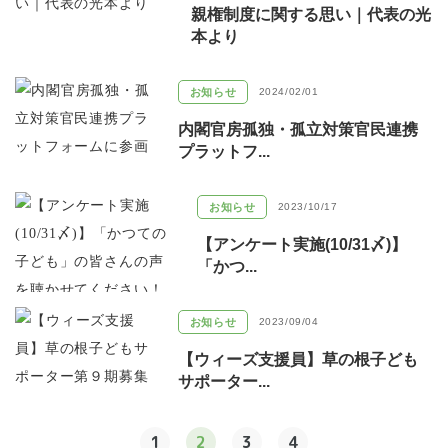
親権制度に関する思い｜代表の光
本より
お知らせ
2024/02/01
内閣官房孤独・孤立対策官民連携
プラットフ...
お知らせ
2023/10/17
【アンケート実施(10/31〆)】
「かつ...
お知らせ
2023/09/04
【ウィーズ支援員】草の根子ども
サポーター...
1
2
3
4