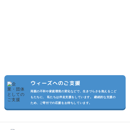
こどもたちのために
できること
複数の寄付プランを設けています。また頂いた寄付は私たちの活動
の運用費させていただきます。
私たちが継続的に活動でき、より多くのこどもたちを守るため、あ
なたのご支援をお待ちしております。
ウィーズへのご支援
両親の不和や家庭環境の変化などで、生きづらさを抱えるこど
もたちに、 私たちは伴走支援をしています。 継続的な支援の
ため、ご寄付での応援をお待ちしています。