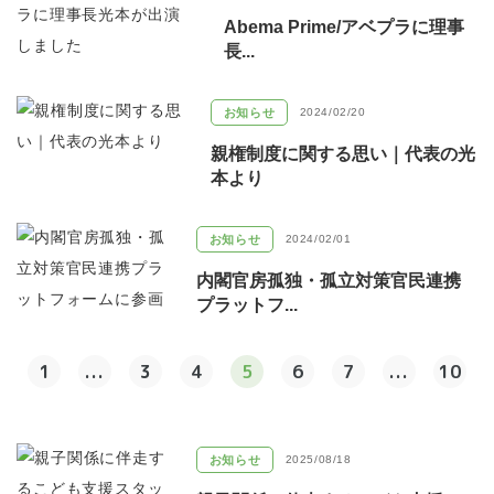
Abema Prime/アベプラに理事
長...
お知らせ
2024/02/20
親権制度に関する思い｜代表の光
本より
お知らせ
2024/02/01
内閣官房孤独・孤立対策官民連携
プラットフ...
1
...
3
4
5
6
7
...
10
お知らせ
2025/08/18