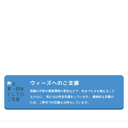
こどもたちのために
できること
複数の寄付プランを設けています。また頂いた寄付は私たちの活動
の運用費させていただきます。
私たちが継続的に活動でき、より多くのこどもたちを守るため、あ
なたのご支援をお待ちしております。
ウィーズへのご支援
両親の不和や家庭環境の変化などで、生きづらさを抱えるこど
もたちに、 私たちは伴走支援をしています。 継続的な支援の
ため、ご寄付での応援をお待ちしています。