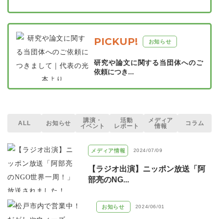
PICKUP!
お知らせ
研究や論文に関する当団体へのご
依頼につき...
講演・
活動
メディア
ALL
お知らせ
コラム
イベント
レポート
情報
メディア情報
2024/07/09
【ラジオ出演】ニッポン放送「阿
部亮のNG...
お知らせ
2024/06/01