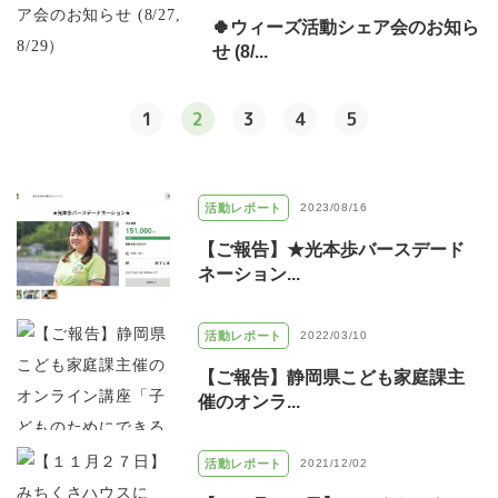
🍀ウィーズ活動シェア会のお知ら
せ (8/...
1
2
3
4
5
活動レポート
2023/08/16
【ご報告】★光本歩バースデード
ネーション...
活動レポート
2022/03/10
【ご報告】静岡県こども家庭課主
催のオンラ...
活動レポート
2021/12/02