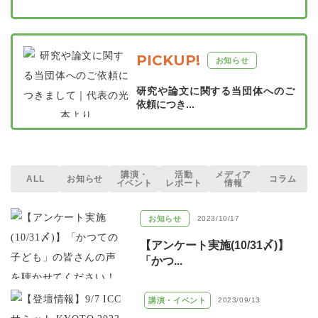
PICKUP!
お知らせ
研究や論文に関する当団体へのご
依頼につき...
講演・
活動
メディア
ALL
お知らせ
コラム
イベント
レポート
情報
お知らせ
2023/10/17
【アンケート実施(10/31〆)】
「かつ...
講演・イベント
2023/09/13