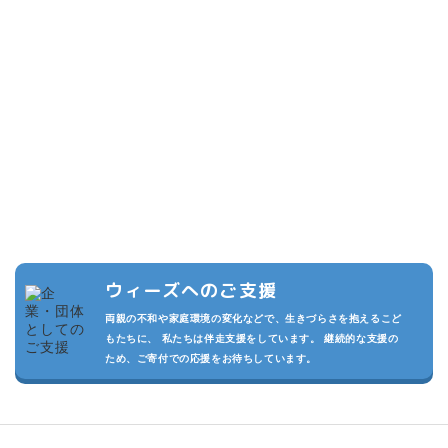
こどもたちのために
できること
複数の寄付プランを設けています。また頂いた寄付は私たちの活動
の運用費させていただきます。
私たちが継続的に活動でき、より多くのこどもたちを守るため、あ
なたのご支援をお待ちしております。
ウィーズへのご支援
両親の不和や家庭環境の変化などで、生きづらさを抱えるこど
もたちに、 私たちは伴走支援をしています。 継続的な支援の
ため、ご寄付での応援をお待ちしています。