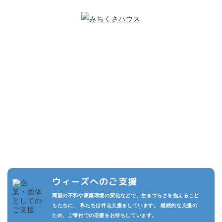
こどもたちのために
できること
複数の寄付プランを設けています。また頂いた寄付は私たちの活動
の運用費させていただきます。
私たちが継続的に活動でき、より多くのこどもたちを守るため、あ
なたのご支援をお待ちしております。
ウィーズへのご支援
両親の不和や家庭環境の変化などで、生きづらさを抱えるこど
もたちに、 私たちは伴走支援をしています。 継続的な支援の
ため、ご寄付での応援をお待ちしています。