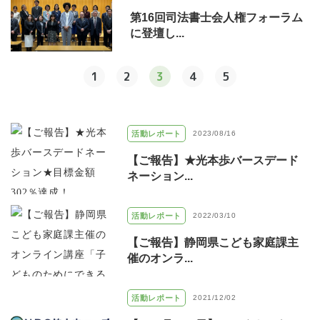
第16回司法書士会人権フォーラム
に登壇し...
1
2
3
4
5
活動レポート
2023/08/16
【ご報告】★光本歩バースデード
ネーション...
活動レポート
2022/03/10
【ご報告】静岡県こども家庭課主
催のオンラ...
活動レポート
2021/12/02