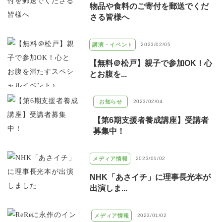
物品や食料のご寄付を郵送でくだ
さる皆様へ
講演・イベント
2023/02/05
【無料＠松戸】親子で参加OK！心
とお腹を...
お知らせ
2023/02/04
【第6期支援者養成講座】受講者
募集中！
メディア情報
2023/01/02
NHK「あさイチ」に理事長光本が
出演しま...
メディア情報
2023/01/02