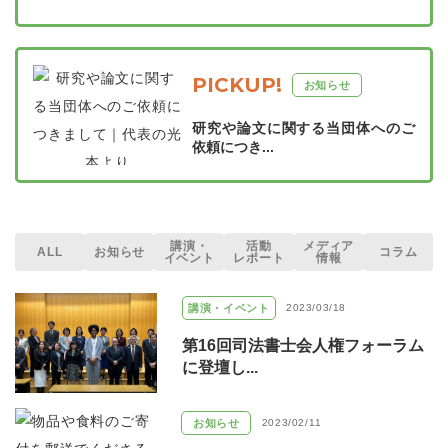
PICKUP!
お知らせ
研究や論文に関する当団体へのご
依頼につき...
講演・
活動
メディア
ALL
お知らせ
コラム
イベント
レポート
情報
講演・イベント
2023/03/18
第16回司法書士会人権フォーラム
に登壇し...
お知らせ
2023/02/11