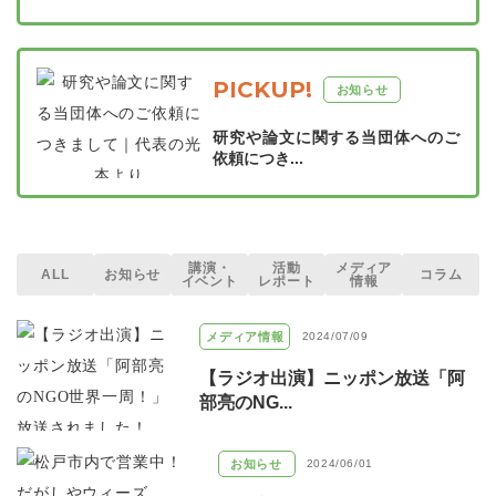
PICKUP!
お知らせ
研究や論文に関する当団体へのご
依頼につき...
講演・
活動
メディア
ALL
お知らせ
コラム
イベント
レポート
情報
メディア情報
2024/07/09
【ラジオ出演】ニッポン放送「阿
部亮のNG...
お知らせ
2024/06/01