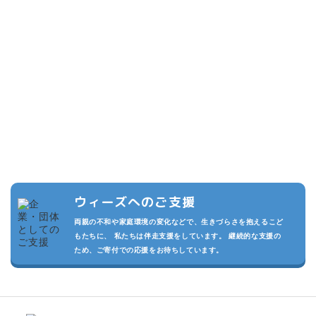
こどもたちのために
できること
複数の寄付プランを設けています。また頂いた寄付は私たちの活動
の運用費させていただきます。
私たちが継続的に活動でき、より多くのこどもたちを守るため、あ
なたのご支援をお待ちしております。
ウィーズへのご支援
両親の不和や家庭環境の変化などで、生きづらさを抱えるこど
もたちに、 私たちは伴走支援をしています。 継続的な支援の
ため、ご寄付での応援をお待ちしています。