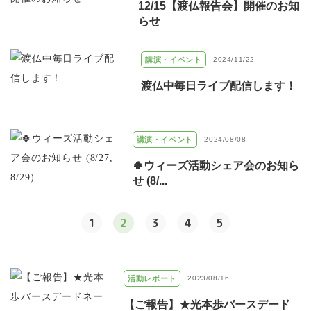
12/15【渡仏報告会】開催のお知
らせ
講演・イベント
2024/11/22
渡仏中毎日ライブ配信します！
講演・イベント
2024/08/08
🍀ウィーズ活動シェア会のお知ら
せ (8/...
1
2
3
4
5
活動レポート
2023/08/16
【ご報告】★光本歩バースデード