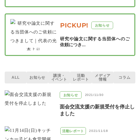
PICKUP!
お知らせ
研究や論文に関する当団体へのご
依頼につき...
講演・
活動
メディア
ALL
お知らせ
コラム
イベント
レポート
情報
お知らせ
2021/11/30
面会交流支援の新規受付を停止し
ました
活動レポート
2021/11/18