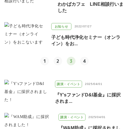
わかばカフェ LINE相談行いま
した
お知らせ
2022/07/27
子ども時代浄化セミナー（オンラ
イン）をお...
1
2
3
4
講演・イベント
2025/04/01
『Y'sファンドD&I基金』に採択
されま...
講演・イベント
2025/04/01
『WAM助成』に採択されまし