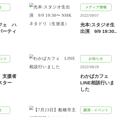
せ
メディア情報
2022/09/07
フェ ハ
光本:スタジオ生
パーティ
出演 9/9 19:30..
ント
お知らせ
2022/08/28
】支援者
わかばカフェ
スター
LINE相談行いま
した
せ
講演・イベント