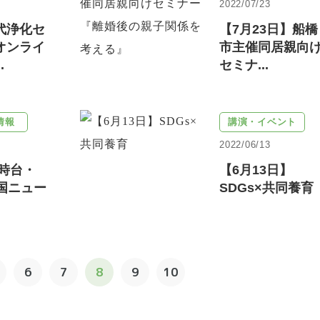
2022/07/23
代浄化セ
【7月23日】船橋
オンライ
市主催同居親向
.
セミナ...
情報
講演・イベント
2022/06/13
9時台・
【6月13日】
全国ニュー
SDGs×共同養育
6
7
8
9
10