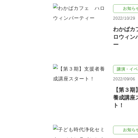
お知ら
2022/10/29
わかばカ
ロウィン
ー
講演・イベ
2022/09/06
【第３期
養成講座
ト！
お知ら