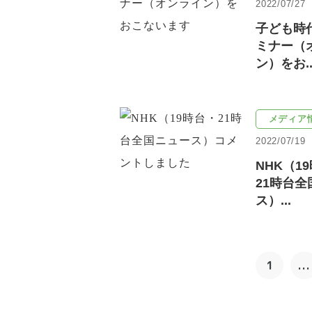
2022/07/27
子ども時
ミナー（
ン）をお..
メディア
2022/07/19
NHK（1
21時台
ス）...
1
...