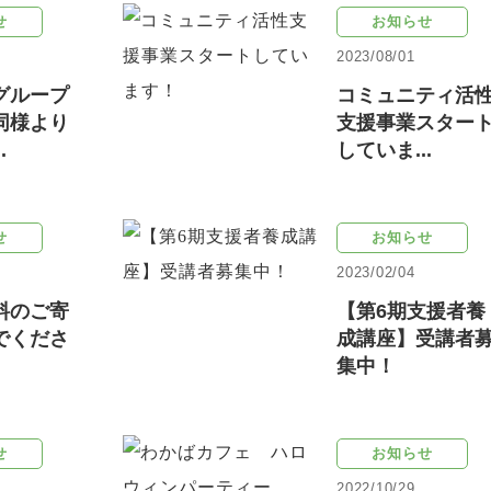
せ
お知らせ
2023/08/01
グループ
コミュニティ活
同様より
支援事業スター
.
していま...
せ
お知らせ
2023/02/04
料のご寄
【第6期支援者養
でくださ
成講座】受講者
集中！
せ
お知らせ
2022/10/29