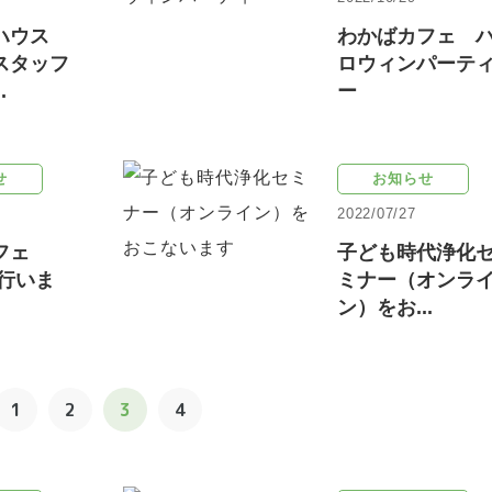
さハウス
わかばカフェ 
スタッフ
ロウィンパーテ
.
ー
せ
お知らせ
2022/07/27
カフェ
子ども時代浄化
談行いま
ミナー（オンラ
ン）をお...
1
2
3
4