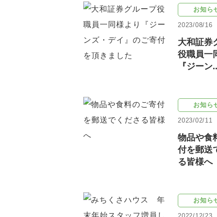
お知ら
2023/08/16
大和証券
役職員一
『ジーン..
お知ら
2023/02/11
物品や食
付を郵送
る皆様へ
お知ら
2022/12/23