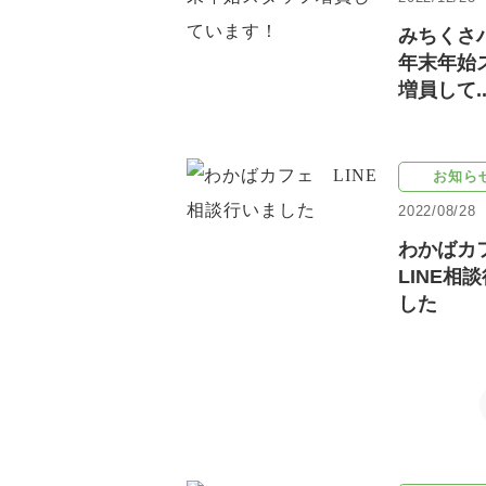
みちく
年末年始
増員して..
お知ら
2022/08/28
わかば
LINE相
した