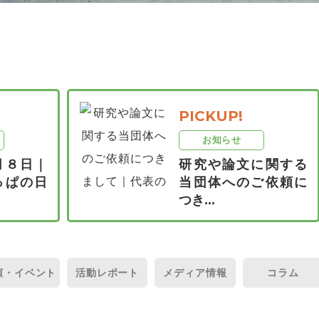
PICKUP!
お知らせ
月８日｜
研究や論文に関する
っぱの日
当団体へのご依頼に
つき...
演・
イベント
活動
レポート
メディア
情報
コラム