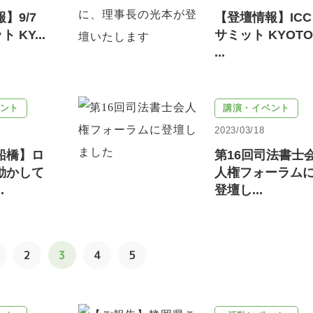
】9/7
【登壇情報】ICC
 KY...
サミット KYOTO
...
ント
講演・イベント
2023/03/18
船橋】ロ
第16回司法書士
動かして
人権フォーラム
.
登壇し...
2
3
4
5