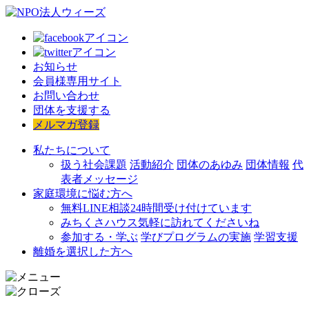
お知らせ
会員様専用サイト
お問い合わせ
団体を支援する
メルマガ登録
私たちについて
扱う社会課題
活動紹介
団体のあゆみ
団体情報
代
表者メッセージ
家庭環境に悩む方へ
無料LINE相談
24時間受け付けています
みちくさハウス
気軽に訪れてくださいね
参加する・学ぶ
学びプログラムの実施
学習支援
離婚を選択した方へ