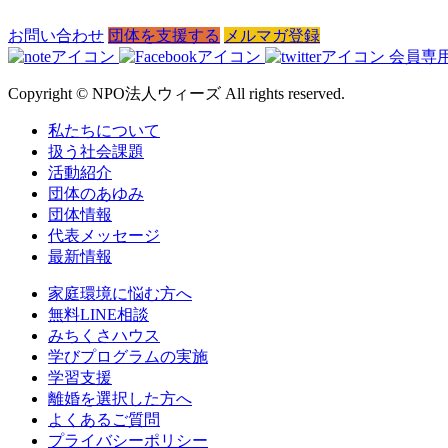
お問い合わせ
団体を支援する
メルマガ登録
会員専
Copyright © NPO法人ウィーズ All rights reserved.
私たちについて
扱う社会課題
活動紹介
団体のあゆみ
団体情報
代表メッセージ
最新情報
家庭環境に悩む方へ
無料LINE相談
みちくさハウス
学びプログラムの実施
学習支援
離婚を選択した方へ
よくあるご質問
プライバシーポリシー