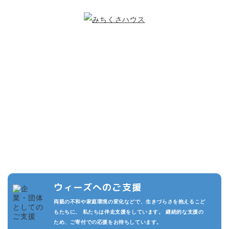
こどもたちのために
できること
複数の寄付プランを設けています。また頂いた寄付は私たちの活動
の運用費させていただきます。
私たちが継続的に活動でき、より多くのこどもたちを守るため、あ
なたのご支援をお待ちしております。
ウィーズへのご支援
両親の不和や家庭環境の変化などで、生きづらさを抱えるこど
もたちに、 私たちは伴走支援をしています。 継続的な支援の
ため、ご寄付での応援をお待ちしています。