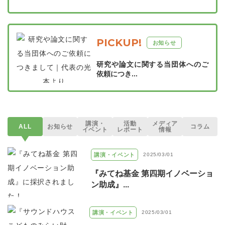
PICKUP!
お知らせ
研究や論文に関する当団体へのご
依頼につき...
講演・
活動
メディア
ALL
お知らせ
コラム
イベント
レポート
情報
講演・イベント
2025/03/01
『みてね基金 第四期イノベーショ
ン助成』...
講演・イベント
2025/03/01