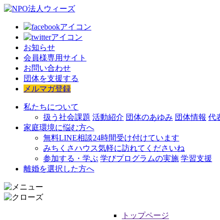
お知らせ
会員様専用サイト
お問い合わせ
団体を支援する
メルマガ登録
私たちについて
扱う社会課題
活動紹介
団体のあゆみ
団体情報
代
家庭環境に悩む方へ
無料LINE相談
24時間受け付けています
みちくさハウス
気軽に訪れてくださいね
参加する・学ぶ
学びプログラムの実施
学習支援
離婚を選択した方へ
トップページ