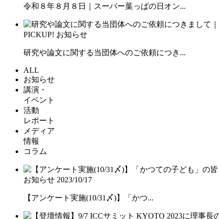
令和８年８月８日｜スーパー葉っぱの日オン...
PICKUP!
お知らせ
研究や論文に関する当団体へのご依頼につき...
ALL
お知らせ
講演・
イベント
活動
レポート
メディア
情報
コラム
お知らせ
2023/10/17
【アンケート実施(10/31〆)】「かつ...