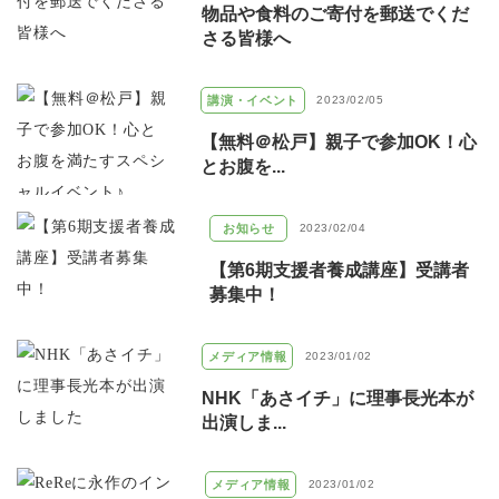
物品や食料のご寄付を郵送でくだ
さる皆様へ
講演・イベント
2023/02/05
【無料＠松戸】親子で参加OK！心
とお腹を...
お知らせ
2023/02/04
【第6期支援者養成講座】受講者
募集中！
メディア情報
2023/01/02
NHK「あさイチ」に理事長光本が
出演しま...
メディア情報
2023/01/02