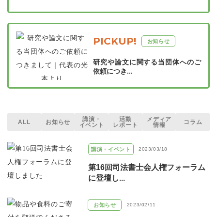
PICKUP!
お知らせ
研究や論文に関する当団体へのご
依頼につき...
講演・
活動
メディア
ALL
お知らせ
コラム
イベント
レポート
情報
講演・イベント
2023/03/18
第16回司法書士会人権フォーラム
に登壇し...
お知らせ
2023/02/11