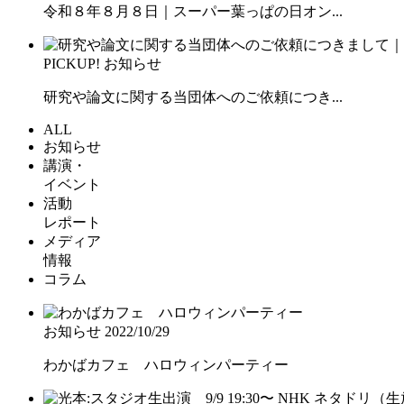
令和８年８月８日｜スーパー葉っぱの日オン...
PICKUP!
お知らせ
研究や論文に関する当団体へのご依頼につき...
ALL
お知らせ
講演・
イベント
活動
レポート
メディア
情報
コラム
お知らせ
2022/10/29
わかばカフェ ハロウィンパーティー