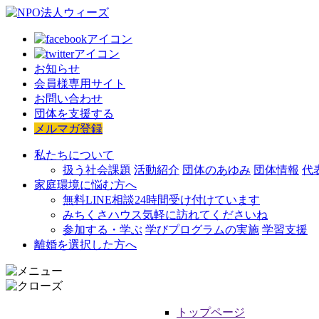
お知らせ
会員様専用サイト
お問い合わせ
団体を支援する
メルマガ登録
私たちについて
扱う社会課題
活動紹介
団体のあゆみ
団体情報
代
家庭環境に悩む方へ
無料LINE相談
24時間受け付けています
みちくさハウス
気軽に訪れてくださいね
参加する・学ぶ
学びプログラムの実施
学習支援
離婚を選択した方へ
トップページ