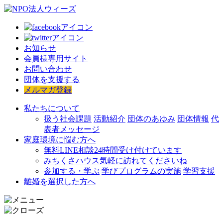
お知らせ
会員様専用サイト
お問い合わせ
団体を支援する
メルマガ登録
私たちについて
扱う社会課題
活動紹介
団体のあゆみ
団体情報
代
表者メッセージ
家庭環境に悩む方へ
無料LINE相談
24時間受け付けています
みちくさハウス
気軽に訪れてくださいね
参加する・学ぶ
学びプログラムの実施
学習支援
離婚を選択した方へ