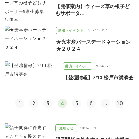
【開催案内】ウィーズ草の根子ど
もサポータ...
講演・イベント
2024/07/17
★光本歩バースデードネーション
★２０２４
講演・イベント
2024/07/09
【登壇情報】7/13 松戸市講演会
1
2
3
4
5
6
...
10
お知らせ
2025/08/18