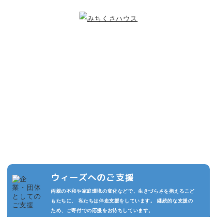
こどもたちのために
できること
複数の寄付プランを設けています。また頂いた寄付は私たちの活動
の運用費させていただきます。
私たちが継続的に活動でき、より多くのこどもたちを守るため、あ
なたのご支援をお待ちしております。
ウィーズへのご支援
両親の不和や家庭環境の変化などで、生きづらさを抱えるこど
もたちに、 私たちは伴走支援をしています。 継続的な支援の
ため、ご寄付での応援をお待ちしています。