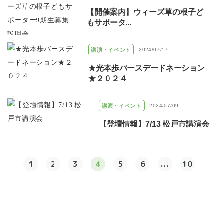
【開催案内】ウィーズ草の根子ど
もサポータ...
講演・イベント
2024/07/17
★光本歩バースデードネーション
★２０２４
講演・イベント
2024/07/09
【登壇情報】7/13 松戸市講演会
1
2
3
4
5
6
...
10