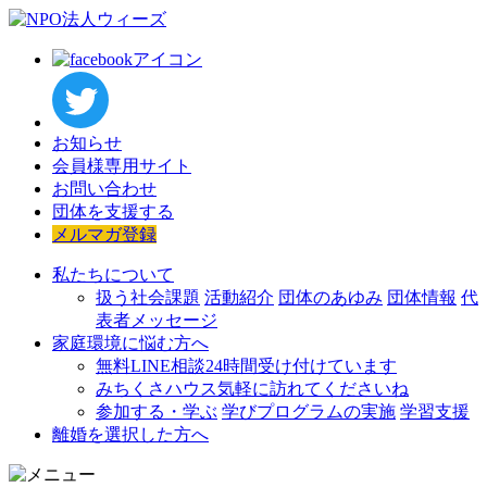
お知らせ
会員様専用サイト
お問い合わせ
団体を支援する
メルマガ登録
私たちについて
扱う社会課題
活動紹介
団体のあゆみ
団体情報
代
表者メッセージ
家庭環境に悩む方へ
無料LINE相談
24時間受け付けています
みちくさハウス
気軽に訪れてくださいね
参加する・学ぶ
学びプログラムの実施
学習支援
離婚を選択した方へ