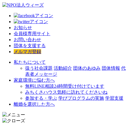
お知らせ
会員様専用サイト
お問い合わせ
団体を支援する
メルマガ登録
私たちについて
扱う社会課題
活動紹介
団体のあゆみ
団体情報
代
表者メッセージ
家庭環境に悩む方へ
無料LINE相談
24時間受け付けています
みちくさハウス
気軽に訪れてくださいね
参加する・学ぶ
学びプログラムの実施
学習支援
離婚を選択した方へ