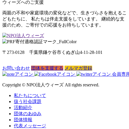
ウィーズへのご支援
両親の不和や家庭環境の変化などで、生きづらさを抱えるこ
どもたちに、 私たちは伴走支援をしています。 継続的な支
援のため、ご寄付での応援をお待ちしています。
〒273-0128 千葉県鎌ケ谷市くぬぎ山4-11-28-101
お問い合わせ
団体を支援する
メルマガ登録
会員専
Copyright © NPO法人ウィーズ All rights reserved.
私たちについて
扱う社会課題
活動紹介
団体のあゆみ
団体情報
代表メッセージ