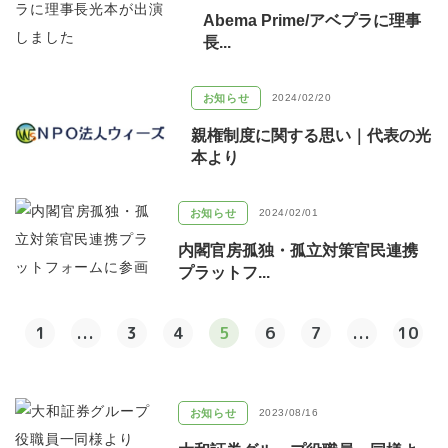
Abema Prime/アベプラに理事
長...
お知らせ
2024/02/20
親権制度に関する思い｜代表の光
本より
お知らせ
2024/02/01
内閣官房孤独・孤立対策官民連携
プラットフ...
1
...
3
4
5
6
7
...
10
お知らせ
2023/08/16