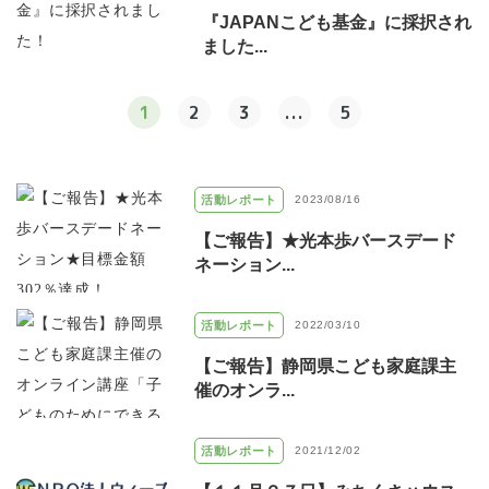
『JAPANこども基金』に採択され
ました...
1
2
3
...
5
活動レポート
2023/08/16
【ご報告】★光本歩バースデード
ネーション...
活動レポート
2022/03/10
【ご報告】静岡県こども家庭課主
催のオンラ...
活動レポート
2021/12/02