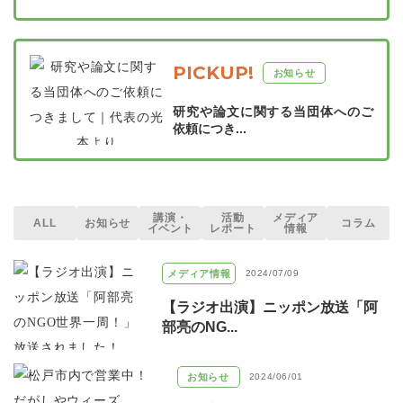
PICKUP!
お知らせ
研究や論文に関する当団体へのご
依頼につき...
講演・
活動
メディア
ALL
お知らせ
コラム
イベント
レポート
情報
メディア情報
2024/07/09
【ラジオ出演】ニッポン放送「阿
部亮のNG...
お知らせ
2024/06/01