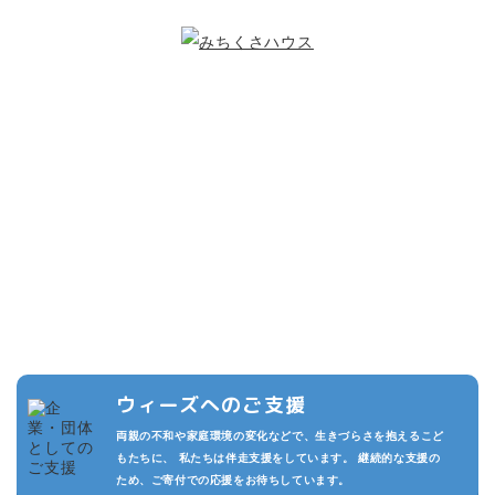
こどもたちのために
できること
複数の寄付プランを設けています。また頂いた寄付は私たちの活動
の運用費させていただきます。
私たちが継続的に活動でき、より多くのこどもたちを守るため、あ
なたのご支援をお待ちしております。
ウィーズへのご支援
両親の不和や家庭環境の変化などで、生きづらさを抱えるこど
もたちに、 私たちは伴走支援をしています。 継続的な支援の
ため、ご寄付での応援をお待ちしています。