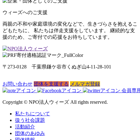
ウィーズへのご支援
両親の不和や家庭環境の変化などで、生きづらさを抱えるこ
どもたちに、 私たちは伴走支援をしています。 継続的な支
援のため、ご寄付での応援をお待ちしています。
〒273-0128 千葉県鎌ケ谷市くぬぎ山4-11-28-101
お問い合わせ
団体を支援する
メルマガ登録
会員専
Copyright © NPO法人ウィーズ All rights reserved.
私たちについて
扱う社会課題
活動紹介
団体のあゆみ
団体情報