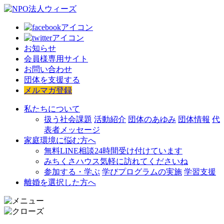
お知らせ
会員様専用サイト
お問い合わせ
団体を支援する
メルマガ登録
私たちについて
扱う社会課題
活動紹介
団体のあゆみ
団体情報
代
表者メッセージ
家庭環境に悩む方へ
無料LINE相談
24時間受け付けています
みちくさハウス
気軽に訪れてくださいね
参加する・学ぶ
学びプログラムの実施
学習支援
離婚を選択した方へ