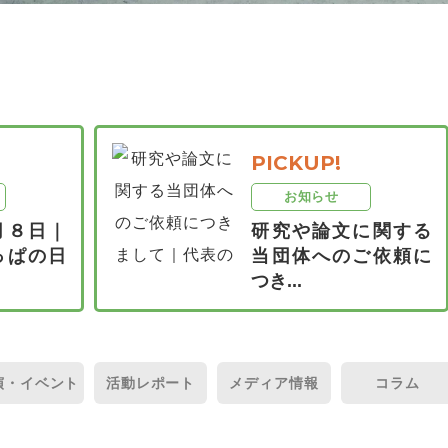
PICKUP!
お知らせ
月８日｜
研究や論文に関する
っぱの日
当団体へのご依頼に
つき...
演・
イベント
活動
レポート
メディア
情報
コラム