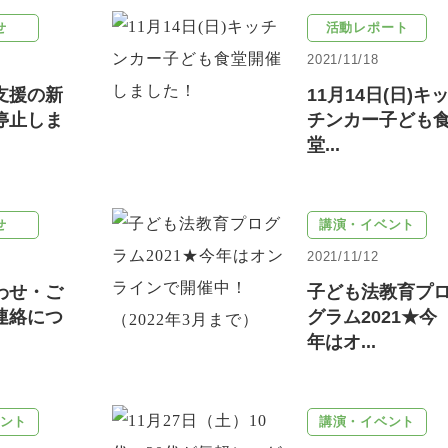
せ
活動レポート
2021/11/18
支援の新
11月14日(日)キ
停止しま
チンカー子ども
堂...
せ
講演・イベント
2021/11/12
わせ・ご
子ども法教育プ
連絡につ
グラム2021★今
年はオ...
ント
講演・イベント