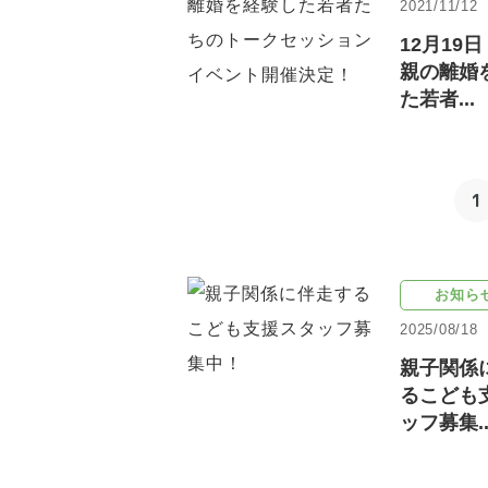
2021/11/12
12月19
親の離婚
た若者...
1
お知ら
2025/08/18
親子関係
るこども
ッフ募集..