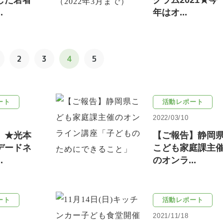
した若者
グラム2021★今
.
年はオ...
2
3
4
5
ート
活動レポート
2022/03/10
】★光本
【ご報告】静岡
デードネ
こども家庭課主
.
のオンラ...
ート
活動レポート
2021/11/18