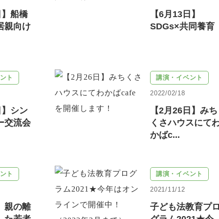
日】船橋
【6月13日】
居親向け
SDGs×共同養育
ント
講演・イベント
2022/02/18
日】シン
【2月26日】みち
ー交流会
くさハウスにて
かばc...
ント
講演・イベント
2021/11/12
】親の離
子ども法教育プ