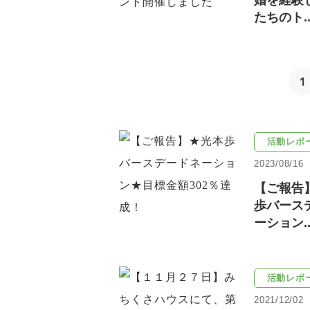
婚を経験
たちのト..
1
活動レポ
2023/08/16
【ご報告
歩バース
ーション..
活動レポ
2021/12/02