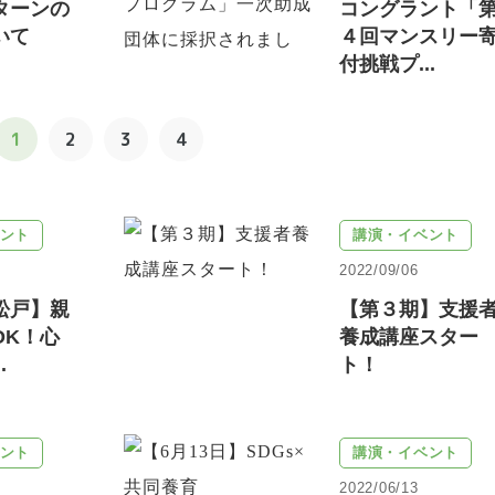
ターンの
コングラント「
いて
４回マンスリー
付挑戦プ...
1
2
3
4
ント
講演・イベント
2022/09/06
松戸】親
【第３期】支援
OK！心
養成講座スター
.
ト！
ント
講演・イベント
2022/06/13