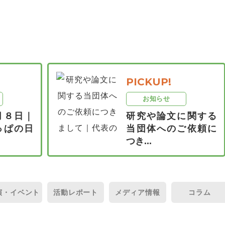
PICKUP!
お知らせ
月８日｜
研究や論文に関する
っぱの日
当団体へのご依頼に
つき...
演・
イベント
活動
レポート
メディア
情報
コラム