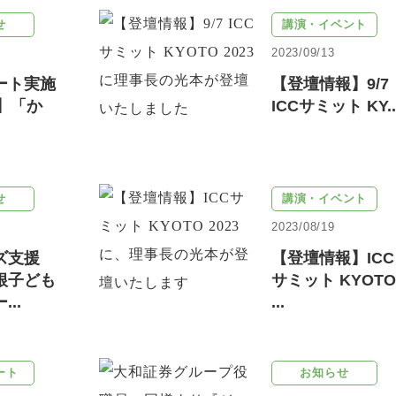
せ
講演・イベント
2023/09/13
ート実施
【登壇情報】9/7
〆)】「か
ICCサミット KY..
せ
講演・イベント
2023/08/19
ズ支援
【登壇情報】ICC
根子ども
サミット KYOTO
..
...
ート
お知らせ