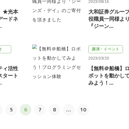
2023/08/16
】★光本
大和証券グルー
デードネ
役職員一同様よ
.
『ジーン...
せ
講演・イベント
2023/03/20
ティ活性
【無料＠船橋】
スタート
ボットを動かし
.
みよう！...
5
6
7
8
...
10