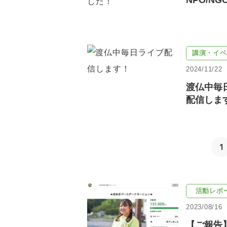
NPO/NGO
講演・イベ
2024/11/22
渡仏中毎
配信しま
1
活動レポ
2023/08/16
【ご報告