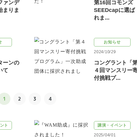
ファンデ
第16回コモンズ
始まりま
SEEDcapに選ば
れま...
せ
お知らせ
2024/10/29
ターンの
コングラント「
いて
４回マンスリー
付挑戦プ...
1
2
3
4
ント
講演・イベント
2025/04/01