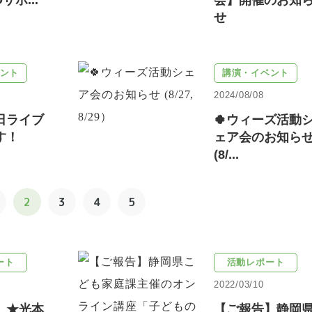
サポ...
会】開催のお知
せ
ント
講演・イベント
2024/08/08
日ライブ
🍀ウィーズ活動
す！
ェア会のお知ら
(8/...
2
3
4
5
ート
活動レポート
2022/03/10
】★光本
【ご報告】静岡