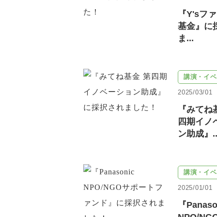
『Y'sファ
基金』に
ま...
講演・イベ
2025/03/01
『みてね
四期イノ
ン助成』..
講演・イベ
2025/01/01
『Panaso