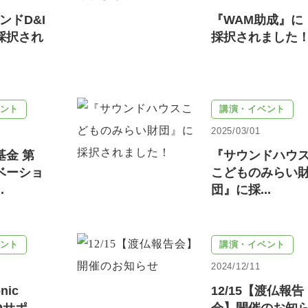
ンドD&I
『WAM助成』に
採択され
採択されました
ント
講演・イベント
2025/03/01
基金 第
『サウンドハウ
ベーショ
こどものみらい
.
団』に採...
ント
講演・イベント
2024/12/11
nic
12/15【渡仏報告