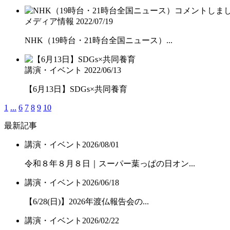
メディア情報
2022/07/19
NHK（19時台・21時台全国ニュース）...
講演・イベント
2022/06/13
【6月13日】SDGs×共同養育
1
...
6
7
8
9
10
最新記事
講演・イベント
2026/08/01
令和８年８月８日｜スーパー葉っぱの日オン...
講演・イベント
2026/06/18
【6/28(日)】2026年渡仏報告会の...
講演・イベント
2026/02/22