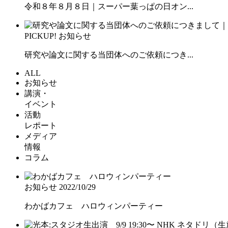
令和８年８月８日｜スーパー葉っぱの日オン...
PICKUP!
お知らせ
研究や論文に関する当団体へのご依頼につき...
ALL
お知らせ
講演・
イベント
活動
レポート
メディア
情報
コラム
お知らせ
2022/10/29
わかばカフェ ハロウィンパーティー