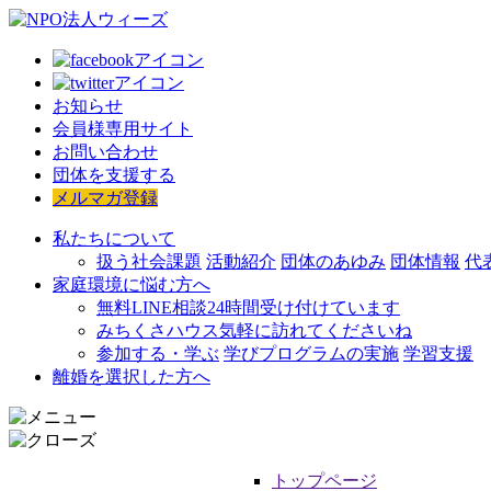
お知らせ
会員様専用サイト
お問い合わせ
団体を支援する
メルマガ登録
私たちについて
扱う社会課題
活動紹介
団体のあゆみ
団体情報
代
家庭環境に悩む方へ
無料LINE相談
24時間受け付けています
みちくさハウス
気軽に訪れてくださいね
参加する・学ぶ
学びプログラムの実施
学習支援
離婚を選択した方へ
トップページ