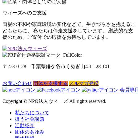
ウィーズへのご支援
両親の不和や家庭環境の変化などで、生きづらさを抱えるこ
どもたちに、 私たちは伴走支援をしています。 継続的な支
援のため、ご寄付での応援をお待ちしています。
〒273-0128 千葉県鎌ケ谷市くぬぎ山4-11-28-101
お問い合わせ
団体を支援する
メルマガ登録
会員専
Copyright © NPO法人ウィーズ All rights reserved.
私たちについて
扱う社会課題
活動紹介
団体のあゆみ