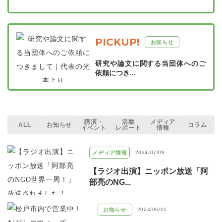
PICKUP!
お知らせ
研究や論文に関する当団体へのご
依頼につき...
講演・
活動
メディア
ALL
お知らせ
コラム
イベント
レポート
情報
メディア情報
2024/07/09
【ラジオ出演】ニッポン放送「阿
部亮のNG...
お知らせ
2024/06/01