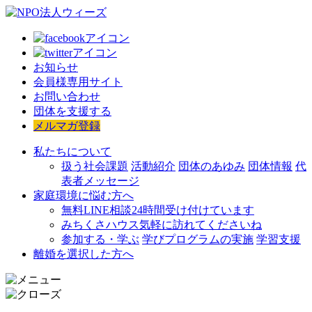
お知らせ
会員様専用サイト
お問い合わせ
団体を支援する
メルマガ登録
私たちについて
扱う社会課題
活動紹介
団体のあゆみ
団体情報
代
表者メッセージ
家庭環境に悩む方へ
無料LINE相談
24時間受け付けています
みちくさハウス
気軽に訪れてくださいね
参加する・学ぶ
学びプログラムの実施
学習支援
離婚を選択した方へ