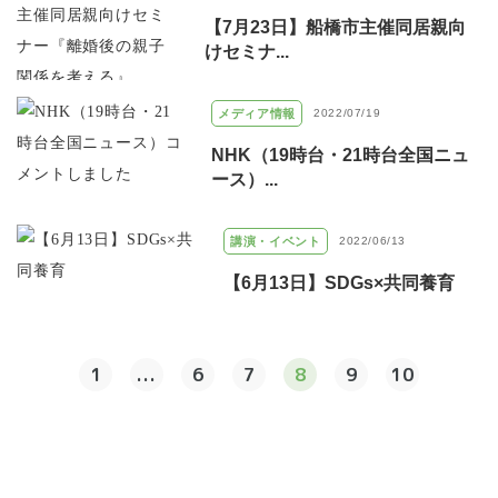
【7月23日】船橋市主催同居親向
けセミナ...
メディア情報
2022/07/19
NHK（19時台・21時台全国ニュ
ース）...
講演・イベント
2022/06/13
【6月13日】SDGs×共同養育
1
...
6
7
8
9
10