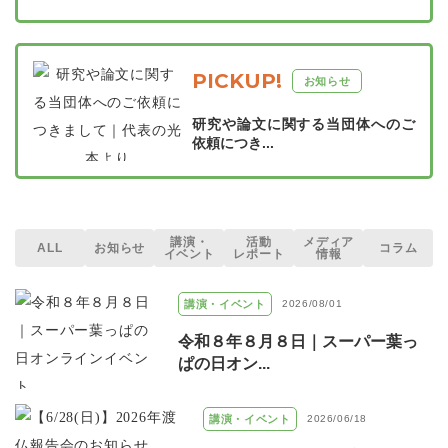
PICKUP!
お知らせ
研究や論文に関する当団体へのご
依頼につき...
講演・
活動
メディア
ALL
お知らせ
コラム
イベント
レポート
情報
講演・イベント
2026/08/01
令和８年８月８日｜スーパー葉っ
ぱの日オン...
講演・イベント
2026/06/18