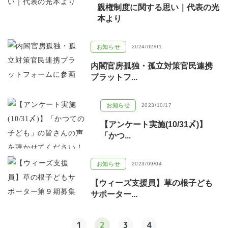
親権制度に関する思い｜代表の光
本より
お知らせ
2024/02/01
内閣官房孤独・孤立対策官民連携
プラットフ...
お知らせ
2023/10/17
【アンケート実施(10/31〆)】
「かつ...
お知らせ
2023/09/04
【ウィーズ支援員】草の根子ども
サポーター...
1
2
3
4