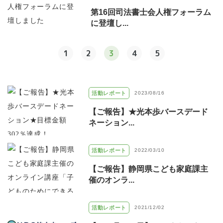
第16回司法書士会人権フォーラム
に登壇し...
1
2
3
4
5
活動レポート
2023/08/16
【ご報告】★光本歩バースデード
ネーション...
活動レポート
2022/03/10
【ご報告】静岡県こども家庭課主
催のオンラ...
活動レポート
2021/12/02