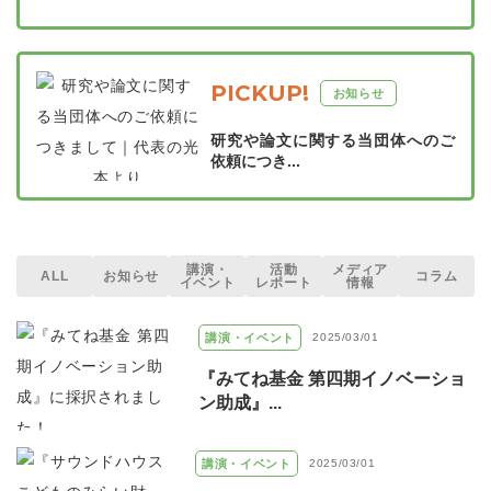
PICKUP!
お知らせ
研究や論文に関する当団体へのご
依頼につき...
講演・
活動
メディア
ALL
お知らせ
コラム
イベント
レポート
情報
講演・イベント
2025/03/01
『みてね基金 第四期イノベーショ
ン助成』...
講演・イベント
2025/03/01