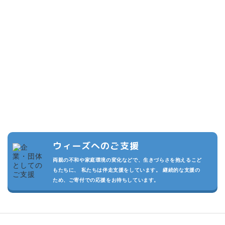
こどもたちのために
できること
複数の寄付プランを設けています。また頂いた寄付は私たちの活動
の運用費させていただきます。
私たちが継続的に活動でき、より多くのこどもたちを守るため、あ
なたのご支援をお待ちしております。
ウィーズへのご支援
両親の不和や家庭環境の変化などで、生きづらさを抱えるこど
もたちに、 私たちは伴走支援をしています。 継続的な支援の
ため、ご寄付での応援をお待ちしています。