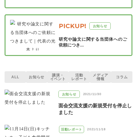
PICKUP!
お知らせ
研究や論文に関する当団体へのご
依頼につき...
講演・
活動
メディア
ALL
お知らせ
コラム
イベント
レポート
情報
お知らせ
2021/11/30
面会交流支援の新規受付を停止し
ました
活動レポート
2021/11/18