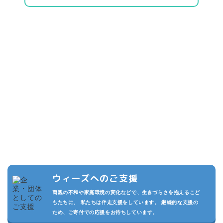
こどもたちのために
できること
複数の寄付プランを設けています。また頂いた寄付は私たちの活動
の運用費させていただきます。
私たちが継続的に活動でき、より多くのこどもたちを守るため、あ
なたのご支援をお待ちしております。
ウィーズへのご支援
両親の不和や家庭環境の変化などで、生きづらさを抱えるこど
もたちに、 私たちは伴走支援をしています。 継続的な支援の
ため、ご寄付での応援をお待ちしています。