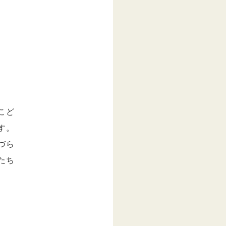
こど
す。
づら
たち