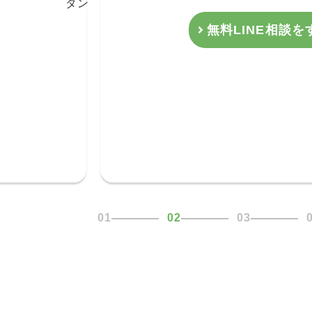
無料LINE相談を
1
2
3