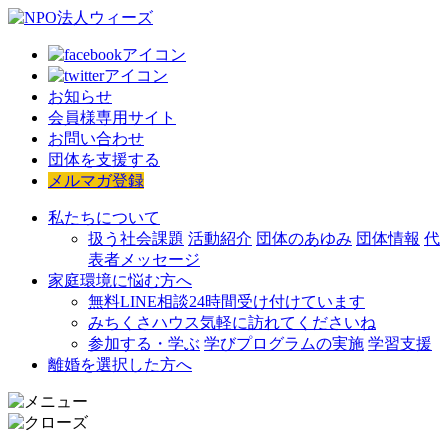
お知らせ
会員様専用サイト
お問い合わせ
団体を支援する
メルマガ登録
私たちについて
扱う社会課題
活動紹介
団体のあゆみ
団体情報
代
表者メッセージ
家庭環境に悩む方へ
無料LINE相談
24時間受け付けています
みちくさハウス
気軽に訪れてくださいね
参加する・学ぶ
学びプログラムの実施
学習支援
離婚を選択した方へ