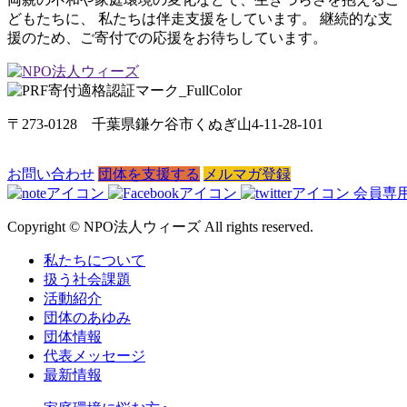
どもたちに、 私たちは伴走支援をしています。 継続的な支
援のため、ご寄付での応援をお待ちしています。
〒273-0128 千葉県鎌ケ谷市くぬぎ山4-11-28-101
お問い合わせ
団体を支援する
メルマガ登録
会員専
Copyright © NPO法人ウィーズ All rights reserved.
私たちについて
扱う社会課題
活動紹介
団体のあゆみ
団体情報
代表メッセージ
最新情報