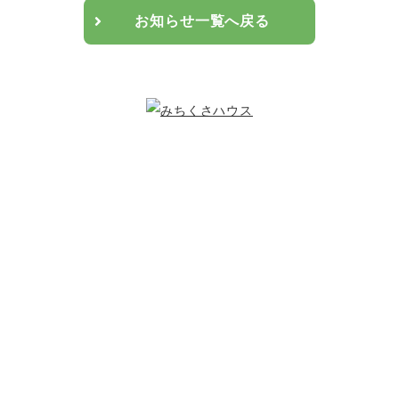
お知らせ一覧へ戻る
こどもたちのために
できること
複数の寄付プランを設けています。また頂いた寄付は私たちの活動
の運用費させていただきます。
私たちが継続的に活動でき、より多くのこどもたちを守るため、あ
なたのご支援をお待ちしております。