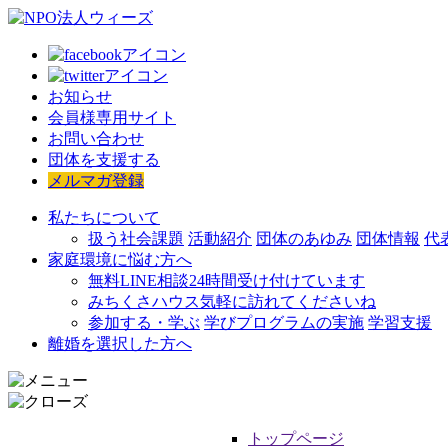
お知らせ
会員様専用サイト
お問い合わせ
団体を支援する
メルマガ登録
私たちについて
扱う社会課題
活動紹介
団体のあゆみ
団体情報
代
家庭環境に悩む方へ
無料LINE相談
24時間受け付けています
みちくさハウス
気軽に訪れてくださいね
参加する・学ぶ
学びプログラムの実施
学習支援
離婚を選択した方へ
トップページ